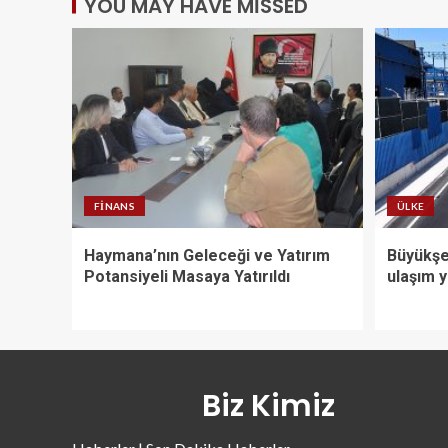
YOU MAY HAVE MISSED
FINANS
ÜLKE
Haymana’nın Geleceği ve Yatırım
Büyükşe
Potansiyeli Masaya Yatırıldı
ulaşım y
Biz Kimiz