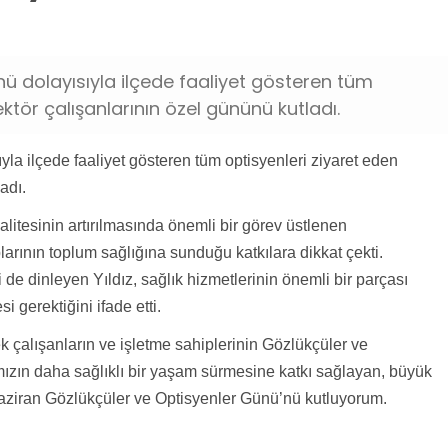
isyen-ve-gozlukculer-gununde-anlamli-ziyaret.jpg
nü dolayısıyla ilçede faaliyet gösteren tüm
ektör çalışanlarının özel gününü kutladı.
la ilçede faaliyet gösteren tüm optisyenleri ziyaret eden
adı.
itesinin artırılmasında önemli bir görev üstlenen
arının toplum sağlığına sunduğu katkılara dikkat çekti.
i de dinleyen Yıldız, sağlık hizmetlerinin önemli bir parçası
gerektiğini ifade etti.
ek çalışanların ve işletme sahiplerinin Gözlükçüler ve
mızın daha sağlıklı bir yaşam sürmesine katkı sağlayan, büyük
Haziran Gözlükçüler ve Optisyenler Günü’nü kutluyorum.