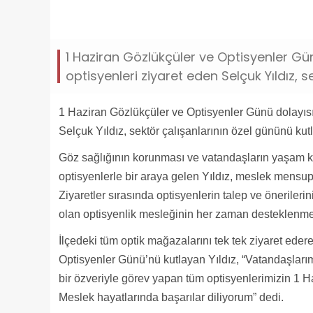
belediye-baskani-selcuk-yildizdan-1-haziran-opt
1 Haziran Gözlükçüler ve Optisyenler Gü
optisyenleri ziyaret eden Selçuk Yıldız, s
1 Haziran Gözlükçüler ve Optisyenler Günü dolayısıy
Selçuk Yıldız, sektör çalışanlarının özel gününü kutl
Göz sağlığının korunması ve vatandaşların yaşam kal
optisyenlerle bir araya gelen Yıldız, meslek mensupl
Ziyaretler sırasında optisyenlerin talep ve önerilerin
olan optisyenlik mesleğinin her zaman desteklenmesi 
İlçedeki tüm optik mağazalarını tek tek ziyaret eder
Optisyenler Günü’nü kutlayan Yıldız, “Vatandaşları
bir özveriyle görev yapan tüm optisyenlerimizin 1 
Meslek hayatlarında başarılar diliyorum” dedi.