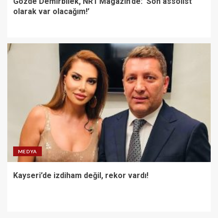
Gözde Demirbilek, NR1 Magazin’de: ‘Son assolist
olarak var olacağım!’
MEDYA
Kayseri’de izdiham değil, rekor vardı!