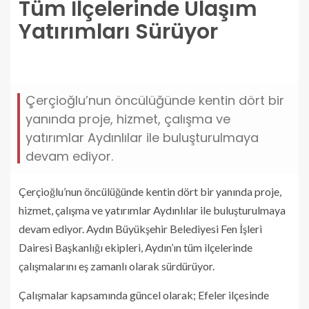
Tüm İlçelerinde Ulaşım
Yatırımları Sürüyor
baskan-cercioglunun-onculugunde-aydinin-tum-
ilcelerinde-ulasim-yatirimlari-suruyor.jpg
Çerçioğlu’nun öncülüğünde kentin dört bir
yanında proje, hizmet, çalışma ve
yatırımlar Aydınlılar ile buluşturulmaya
devam ediyor.
Çerçioğlu’nun öncülüğünde kentin dört bir yanında proje,
hizmet, çalışma ve yatırımlar Aydınlılar ile buluşturulmaya
devam ediyor. Aydın Büyükşehir Belediyesi Fen İşleri
Dairesi Başkanlığı ekipleri, Aydın’ın tüm ilçelerinde
çalışmalarını eş zamanlı olarak sürdürüyor.
Çalışmalar kapsamında güncel olarak; Efeler ilçesinde