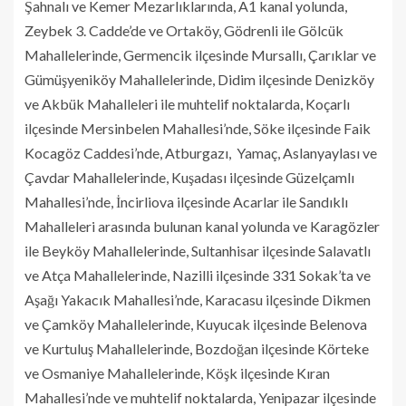
Şahnalı ve Kemer Mezarlıklarında, A1 kanal yolunda,
Zeybek 3. Cadde’de ve Ortaköy, Gödrenli ile Gölcük
Mahallelerinde, Germencik ilçesinde Mursallı, Çarıklar ve
Gümüşyeniköy Mahallelerinde, Didim ilçesinde Denizköy
ve Akbük Mahalleleri ile muhtelif noktalarda, Koçarlı
ilçesinde Mersinbelen Mahallesi’nde, Söke ilçesinde Faik
Kocagöz Caddesi’nde, Atburgazı, Yamaç, Aslanyaylası ve
Çavdar Mahallelerinde, Kuşadası ilçesinde Güzelçamlı
Mahallesi’nde, İncirliova ilçesinde Acarlar ile Sandıklı
Mahalleleri arasında bulunan kanal yolunda ve Karagözler
ile Beyköy Mahallelerinde, Sultanhisar ilçesinde Salavatlı
ve Atça Mahallelerinde, Nazilli ilçesinde 331 Sokak’ta ve
Aşağı Yakacık Mahallesi’nde, Karacasu ilçesinde Dikmen
ve Çamköy Mahallelerinde, Kuyucak ilçesinde Belenova
ve Kurtuluş Mahallelerinde, Bozdoğan ilçesinde Körteke
ve Osmaniye Mahallelerinde, Köşk ilçesinde Kıran
Mahallesi’nde ve muhtelif noktalarda, Yenipazar ilçesinde