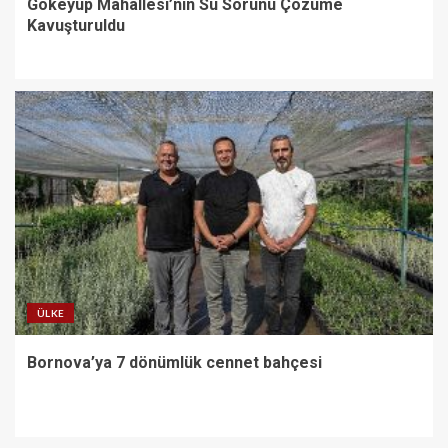
Gökeyüp Mahallesi’nin Su Sorunu Çözüme
Kavuşturuldu
ÜLKE
Bornova’ya 7 dönümlük cennet bahçesi