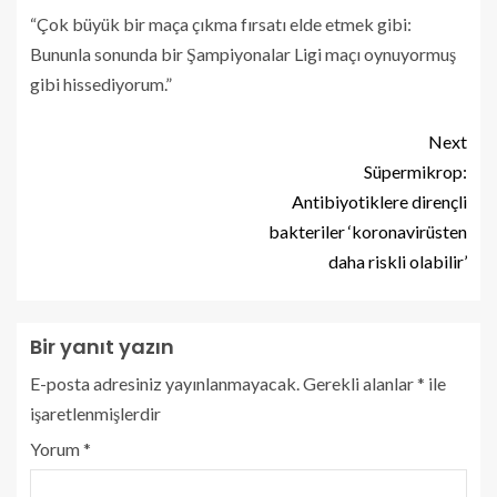
“Çok büyük bir maça çıkma fırsatı elde etmek gibi:
Bununla sonunda bir Şampiyonalar Ligi maçı oynuyormuş
gibi hissediyorum.”
Next
Süpermikrop:
Antibiyotiklere dirençli
bakteriler ‘koronavirüsten
daha riskli olabilir’
Bir yanıt yazın
E-posta adresiniz yayınlanmayacak.
Gerekli alanlar
*
ile
işaretlenmişlerdir
Yorum
*