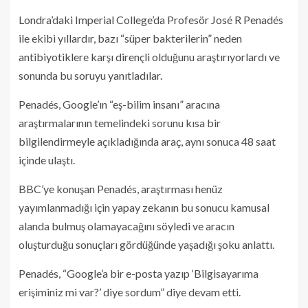
Londra’daki Imperial College’da Profesör José R Penadés
ile ekibi yıllardır, bazı “süper bakterilerin” neden
antibiyotiklere karşı dirençli olduğunu araştırıyorlardı ve
sonunda bu soruyu yanıtladılar.
Penadés, Google’ın “eş-bilim insanı” aracına
araştırmalarının temelindeki sorunu kısa bir
bilgilendirmeyle açıkladığında araç, aynı sonuca 48 saat
içinde ulaştı.
BBC’ye konuşan Penadés, araştırması henüz
yayımlanmadığı için yapay zekanın bu sonucu kamusal
alanda bulmuş olamayacağını söyledi ve aracın
oluşturduğu sonuçları gördüğünde yaşadığı şoku anlattı.
Penadés, “Google’a bir e-posta yazıp ‘Bilgisayarıma
erişiminiz mi var?’ diye sordum” diye devam etti.