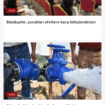
ÜLKE
Büyükşehir, çocukları afetlere karşı bilinçlendiriyor
ÜLKE