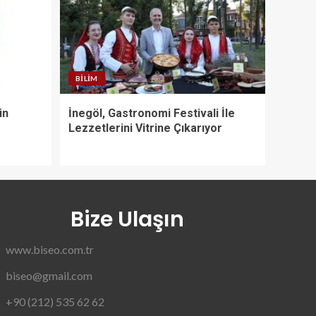
BILIM
ün
İnegöl, Gastronomi Festivali İle
Lezzetlerini Vitrine Çıkarıyor
Bize Ulaşın
www.biseo.com.tr
biseo@gmail.com
+90 (212) 535 62 62