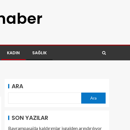
 haber
KADIN
SAĞLIK
ARA
Ara
SON YAZILAR
Bayrampaşa’da kaldırımlar işgalden arındırılıyor