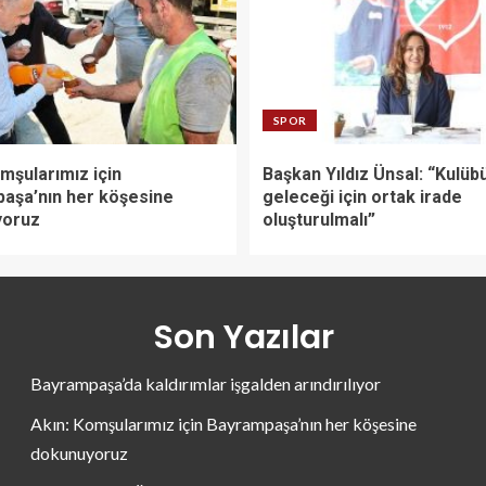
SPOR
mşularımız için
Başkan Yıldız Ünsal: “Kulüb
aşa’nın her köşesine
geleceği için ortak irade
yoruz
oluşturulmalı”
Son Yazılar
Bayrampaşa’da kaldırımlar işgalden arındırılıyor
Akın: Komşularımız için Bayrampaşa’nın her köşesine
dokunuyoruz