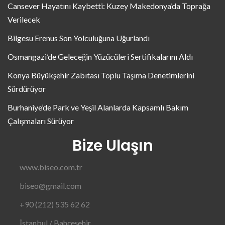
Cansever Hayatını Kaybetti: Kuzey Makedonya’da Toprağa
Verilecek
Bilgesu Erenus Son Yolculuğuna Uğurlandı
Osmangazi’de Geleceğin Yüzücüleri Sertifikalarını Aldı
Konya Büyükşehir Zabıtası Toplu Taşıma Denetimlerini
Sürdürüyor
Burhaniye’de Park ve Yeşil Alanlarda Kapsamlı Bakım
Çalışmaları Sürüyor
Bize Ulaşın
www.biseo.com.tr
biseo@gmail.com
+90 (212) 535 62 62
İstanbul / Bahçeşehir