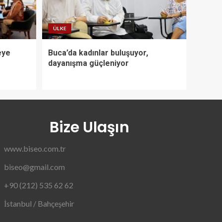
ÜLKE
eye
Buca’da kadınlar buluşuyor,
dayanışma güçleniyor
Bize Ulaşın
www.biseo.com.tr
biseo@gmail.com
+90 (212) 535 62 62
İstanbul / Bahçeşehir