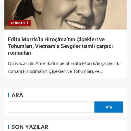
PSIKOLOJI
Edita Morris’in Hiroşima’nın Çiçekleri ve
Tohumları, Vietnam’a Sevgiler isimli çarpıcı
romanları
Dünyaca ünlü Amerikalı müellif Edita Morris’in çarpıcı iki
romanı Hiroşima’nın Çiçekleri ve Tohumları, ve...
ARA
Ara
SON YAZILAR