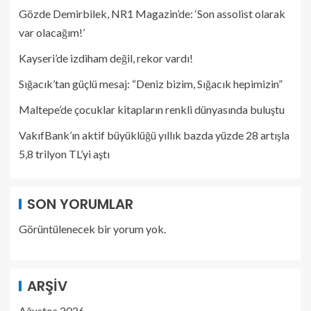
Gözde Demirbilek, NR1 Magazin’de: ‘Son assolist olarak
var olacağım!’
Kayseri’de izdiham değil, rekor vardı!
Sığacık’tan güçlü mesaj: “Deniz bizim, Sığacık hepimizin”
Maltepe’de çocuklar kitapların renkli dünyasında buluştu
VakıfBank’ın aktif büyüklüğü yıllık bazda yüzde 28 artışla
5,8 trilyon TL’yi aştı
SON YORUMLAR
Görüntülenecek bir yorum yok.
ARŞIV
Ağustos 2026