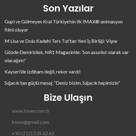
Son Yazılar
Gupi ve Gülmeyen Kral Türkiye’nin ilk IMAX® animasyon
filmi oluyor
M Lisa ve Dolu Kadehi Ters Tut’tan Yeni İş Birliği: Vişne
Gözde Demirbilek, NR1 Magazin’de: ‘Son assolist olarak var
olacağım!’
Kayseri’de izdiham değil, rekor vardı!
Sığacık’tan güçlü mesaj: “Deniz bizim, Sığacık hepimizin”
Bize Ulaşın
www.biseo.com.tr
biseo@gmail.com
+90 (212) 535 62 62