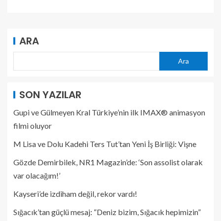
ARA
Ara
SON YAZILAR
Gupi ve Gülmeyen Kral Türkiye’nin ilk IMAX® animasyon
filmi oluyor
M Lisa ve Dolu Kadehi Ters Tut’tan Yeni İş Birliği: Vişne
Gözde Demirbilek, NR1 Magazin’de: ‘Son assolist olarak
var olacağım!’
Kayseri’de izdiham değil, rekor vardı!
Sığacık’tan güçlü mesaj: “Deniz bizim, Sığacık hepimizin”