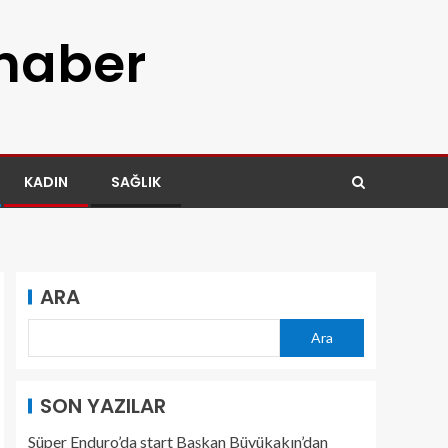
 haber
KADIN
SAĞLIK
ARA
Ara
SON YAZILAR
Süper Enduro’da start Başkan Büyükakın’dan