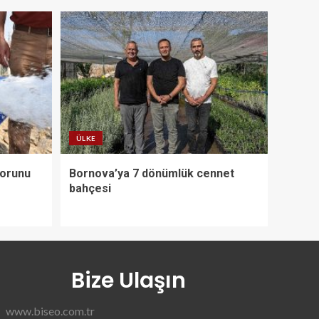
ÜLKE
Sorunu
Bornova’ya 7 dönümlük cennet
bahçesi
Bize Ulaşın
www.biseo.com.tr