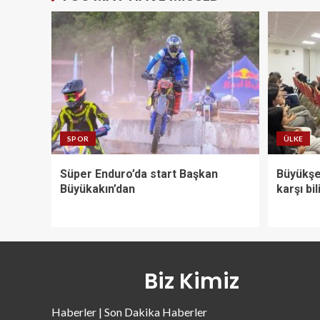
SPOR
ÜLKE
Süper Enduro’da start Başkan
Büyükşeh
Büyükakın’dan
karşı bi
Biz Kimiz
Haberler | Son Dakika Haberler