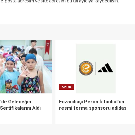
e-posta adresim ve site adresim bu tarayıcıya kaydedilsin.
SPOR
’de Geleceğin
Eczacıbaşı Peron İstanbul’un
Sertifikalarını Aldı
resmi forma sponsoru adidas