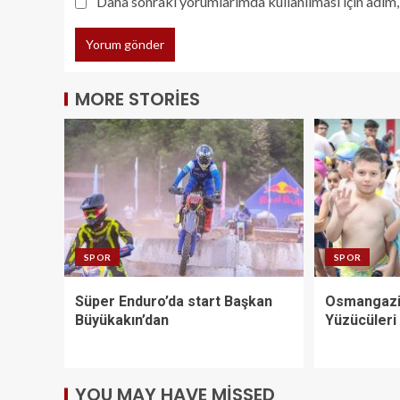
Daha sonraki yorumlarımda kullanılması için adım, 
MORE STORIES
SPOR
SPOR
Süper Enduro’da start Başkan
Osmangazi
Büyükakın’dan
Yüzücüleri 
YOU MAY HAVE MISSED