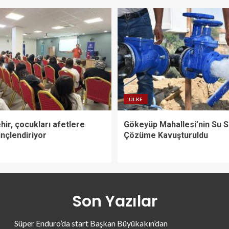
ÜLKE
ir, çocukları afetlere
Gökeyüp Mahallesi’nin Su 
linçlendiriyor
Çözüme Kavuşturuldu
Son Yazılar
Süper Enduro’da start Başkan Büyükakın’dan