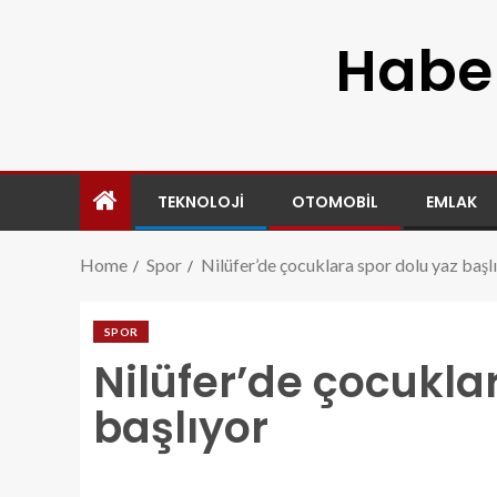
Haber
TEKNOLOJI
OTOMOBIL
EMLAK
Home
Spor
Nilüfer’de çocuklara spor dolu yaz başl
SPOR
Nilüfer’de çocukla
başlıyor
niluferde-cocuklara-spor-dolu-yaz-basliyor.jpg