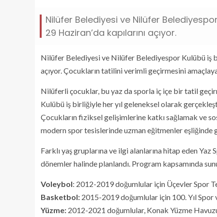
Nilüfer Belediyesi ve Nilüfer Belediyespor
29 Haziran’da kapılarını açıyor.
Nilüfer Belediyesi ve Nilüfer Belediyespor Kulübü iş b
açıyor. Çocukların tatilini verimli geçirmesini amaçla
Nilüferli çocuklar, bu yaz da sporla iç içe bir tatil ge
Kulübü iş birliğiyle her yıl geleneksel olarak gerçekleş
Çocukların fiziksel gelişimlerine katkı sağlamak ve s
modern spor tesislerinde uzman eğitmenler eşliğinde g
Farklı yaş gruplarına ve ilgi alanlarına hitap eden Yaz S
dönemler halinde planlandı. Program kapsamında sunulan 
Voleybol
: 2012-2019 doğumlular için Üçevler Spor Te
Basketbol:
2015-2019 doğumlular için 100. Yıl Spor 
Yüzme:
2012-2021 doğumlular, Konak Yüzme Havuzu 