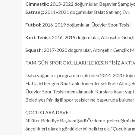
Cimnastik:
2015-2022 doğumlular, Beşevler Şampiyo
Satranç:
2011–2021 doğumlular Balat Satranç Evi.
Futbol:
2016-2019 doğumlular, Üçevler Spor Tesisi.
Kort Tenisi:
2016-2019 doğumlular, Altınşehir Gençl
Squash:
2017-2020 doğumlular, Altınşehir Gençlik M
TAM GÜN SPOR OKULLARI İLE KESİNTİSİZ AKTİ
Daha yoğun bir program tercih eden 2014-2020 doğuml
Hafta içi her gün 3 haftalık dönemler şeklinde Altınşeh
Üçevler Spor Tesisi’nden alınacak. Kurslara kayıt yaptı
Belediyesi’nin ilgili spor tesislerine başvuruda bulunar
ÇOCUKLARA DAVET
Nilüfer Belediye Başkanı Şadi Özdemir, geleceğimizin t
öncelikleri olarak gördüklerini belirterek, “Çocuklarım