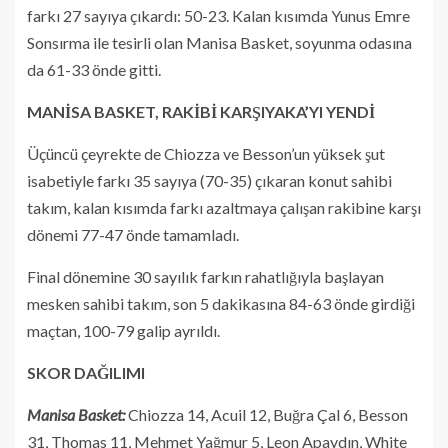
farkı 27 sayıya çıkardı: 50-23. Kalan kısımda Yunus Emre
Sonsırma ile tesirli olan Manisa Basket, soyunma odasına
da 61-33 önde gitti.
MANİSA BASKET, RAKİBİ KARŞIYAKA’YI YENDİ
Üçüncü çeyrekte de Chiozza ve Besson’un yüksek şut
isabetiyle farkı 35 sayıya (70-35) çıkaran konut sahibi
takım, kalan kısımda farkı azaltmaya çalışan rakibine karşı
dönemi 77-47 önde tamamladı.
Final dönemine 30 sayılık farkın rahatlığıyla başlayan
mesken sahibi takım, son 5 dakikasına 84-63 önde girdiği
maçtan, 100-79 galip ayrıldı.
SKOR DAĞILIMI
Manisa Basket:
Chiozza 14, Acuil 12, Buğra Çal 6, Besson
31, Thomas 11, Mehmet Yağmur 5, Leon Apaydın, White