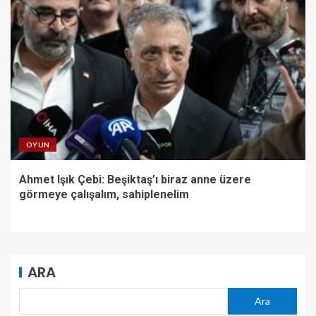
OYUN
Ahmet Işık Çebi: Beşiktaş’ı biraz anne üzere
görmeye çalışalım, sahiplenelim
ARA
Ara