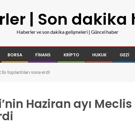
ler | Son dakika
Haberler ve son dakika gelişmeleri | Güncel haber
BORSA
FINANS
KRIPTO
HUKUK
GEZI
is toplantıları sona erdi
’nin Haziran ayı Meclis
rdi
lari-sona-erdi.jpg