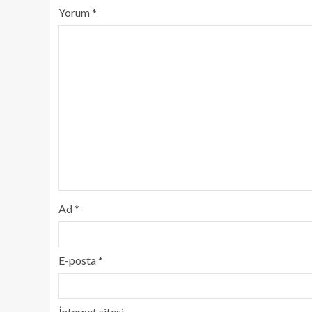
Yorum
*
Ad
*
E-posta
*
İnternet sitesi