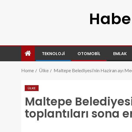
Haber
TEKNOLOJI
OTOMOBIL
EMLAK
Home
Ülke
Maltepe Belediyesi’nin Haziran ayı Mecl
ÜLKE
Maltepe Belediyesi
toplantıları sona e
maltepe-belediyesinin-haziran-ayi-meclis-toplanti