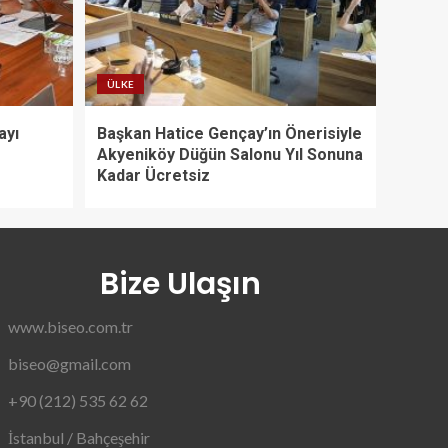
ÜLKE
ayı
Başkan Hatice Gençay’ın Önerisiyle
Akyeniköy Düğün Salonu Yıl Sonuna
Kadar Ücretsiz
Bize Ulaşın
www.biseo.com.tr
biseo@gmail.com
+90 (212) 535 62 62
İstanbul / Bahçeşehir