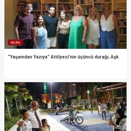
BILIM
“Yaşamdan Yazıya” Atölyesi’nin üçüncü durağı; Aşk