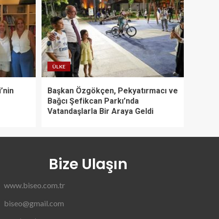
ÜLKE
’nin
Başkan Özgökçen, Pekyatırmacı ve
Bağcı Şefikcan Parkı’nda
Vatandaşlarla Bir Araya Geldi
Bize Ulaşın
www.biseo.com.tr
biseo@gmail.com