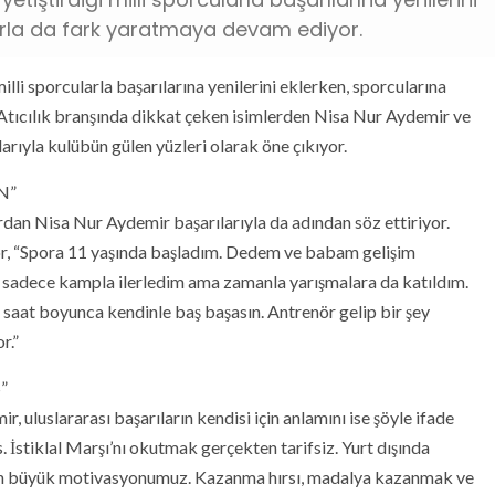
arla da fark yaratmaya devam ediyor.
illi sporcularla başarılarına yenilerini eklerken, sporcularına
tıcılık branşında dikkat çeken isimlerden Nisa Nur Aydemir ve
rıyla kulübün gülen yüzleri olarak öne çıkıyor.
N”
rdan Nisa Nur Aydemir başarılarıyla da adından söz ettiriyor.
yor, “Spora 11 yaşında başladım. Dedem ve babam gelişim
a sadece kampla ilerledim ama zamanla yarışmalara da katıldım.
m saat boyunca kendinle baş başasın. Antrenör gelip bir şey
r.”
”
r, uluslararası başarıların kendisi için anlamını ise şöyle ifade
 İstiklal Marşı’nı okutmak gerçekten tarifsiz. Yurt dışında
ı en büyük motivasyonumuz. Kazanma hırsı, madalya kazanmak ve