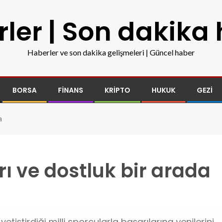
ler | Son dakika
Haberler ve son dakika gelişmeleri | Güncel haber
BORSA
FINANS
KRIPTO
HUKUK
GEZI
a
ı ve dostluk bir arada
etiştirdiği milli sporcularla başarılarına yenilerini