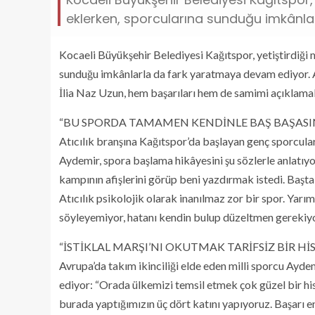
eklerken, sporcularına sunduğu imkânl
Kocaeli Büyükşehir Belediyesi Kağıtspor, yetiştirdiği m
sunduğu imkânlarla da fark yaratmaya devam ediyor. A
İlia Naz Uzun, hem başarıları hem de samimi açıklamala
“BU SPORDA TAMAMEN KENDİNLE BAŞ BAŞASI
Atıcılık branşına Kağıtspor’da başlayan genç sporcula
Aydemir, spora başlama hikâyesini şu sözlerle anlatı
kampının afişlerini görüp beni yazdırmak istedi. Başt
Atıcılık psikolojik olarak inanılmaz zor bir spor. Yarı
söyleyemiyor, hatanı kendin bulup düzeltmen gerekiyo
“İSTİKLAL MARŞI’NI OKUTMAK TARİFSİZ BİR HİS
Avrupa’da takım ikinciliği elde eden milli sporcu Aydemi
ediyor: “Orada ülkemizi temsil etmek çok güzel bir his.
burada yaptığımızın üç dört katını yapıyoruz. Başar