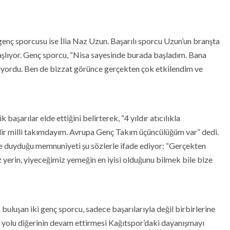
 genç sporcusu ise İlia Naz Uzun. Başarılı sporcu Uzun’un branşta
aşlıyor. Genç sporcu, “Nisa sayesinde burada başladım. Bana
iyordu. Ben de bizzat görünce gerçekten çok etkilendim ve
aşarılar elde ettiğini belirterek, “4 yıldır atıcılıkla
edir milli takımdayım. Avrupa Genç Takım üçüncülüğüm var” dedi.
e duyduğu memnuniyeti şu sözlerle ifade ediyor: “Gerçekten
erin, yiyeceğimiz yemeğin en iyisi olduğunu bilmek bile bize
buluşan iki genç sporcu, sadece başarılarıyla değil birbirlerine
ğı yolu diğerinin devam ettirmesi Kağıtspor’daki dayanışmayı