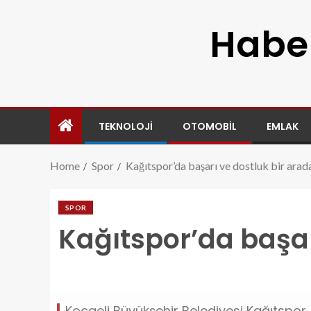
Haber
TEKNOLOJI
OTOMOBIL
EMLAK
Home
Spor
Kağıtspor’da başarı ve dostluk bir arad
SPOR
Kağıtspor’da başar
kagitsporda-basari-ve-dostluk-bir-arada.jpg
Kocaeli Büyükşehir Belediyesi Kağıtspor, y