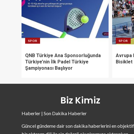
SPOR
SPOR
QNB Türkiye Ana Sponsorluğunda
Avrupa 
Türkiye’nin İlk Padel Türkiye
Bisiklet
Şampiyonası Başlıyor
Biz Kimiz
Haberler | Son Dakika Haberler
Güncel gündeme dair son dakika haberlerini en objektif
bir aktarım dili ile siz değerli okurlarımıza aktarırken,