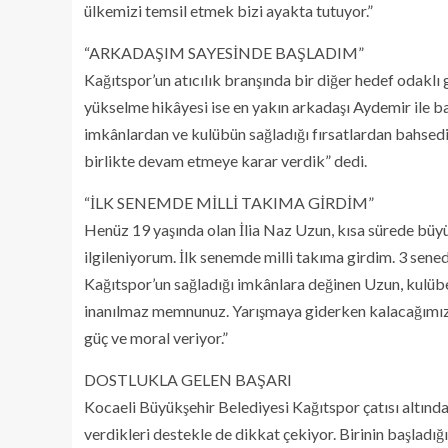
ülkemizi temsil etmek bizi ayakta tutuyor.”
“ARKADAŞIM SAYESİNDE BAŞLADIM”
Kağıtspor’un atıcılık branşında bir diğer hedef odaklı
yükselme hikâyesi ise en yakın arkadaşı Aydemir ile b
imkânlardan ve kulübün sağladığı fırsatlardan bahsed
birlikte devam etmeye karar verdik” dedi.
“İLK SENEMDE MİLLİ TAKIMA GİRDİM”
Henüz 19 yaşında olan İlia Naz Uzun, kısa sürede büyük b
ilgileniyorum. İlk senemde milli takıma girdim. 3 sen
Kağıtspor’un sağladığı imkânlara değinen Uzun, kulüb
inanılmaz memnunuz. Yarışmaya giderken kalacağımız y
güç ve moral veriyor.”
DOSTLUKLA GELEN BAŞARI
Kocaeli Büyükşehir Belediyesi Kağıtspor çatısı altında 
verdikleri destekle de dikkat çekiyor. Birinin başladı