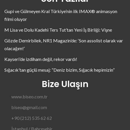
Gupi ve Gülmeyen Kral Türkiye’nin ilk IMAX® animasyon
filmi oluyor
M Lisa ve Dolu Kadehi Ters Tut’tan Yeni İş Birliği: Vişne
Gözde Demirbilek, NR1 Magazin’de: ‘Son assolist olarak var
olacağım!’
Kayseri’de izdiham değil, rekor vardı!
Sığacık’tan güçlü mesaj: “Deniz bizim, Sığacık hepimizin”
Bize Ulaşın
www.biseo.com.tr
biseo@gmail.com
+90 (212) 535 62 62
İstanbul / Bahçeşehir