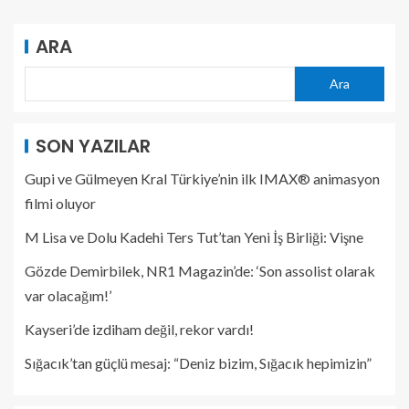
ARA
Ara
SON YAZILAR
Gupi ve Gülmeyen Kral Türkiye’nin ilk IMAX® animasyon
filmi oluyor
M Lisa ve Dolu Kadehi Ters Tut’tan Yeni İş Birliği: Vişne
Gözde Demirbilek, NR1 Magazin’de: ‘Son assolist olarak
var olacağım!’
Kayseri’de izdiham değil, rekor vardı!
Sığacık’tan güçlü mesaj: “Deniz bizim, Sığacık hepimizin”