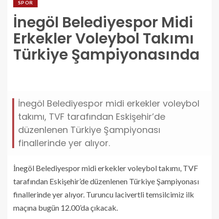
SPOR
İnegöl Belediyespor Midi
Erkekler Voleybol Takımı
Türkiye Şampiyonasında
inegol-belediyespor-midi-erkekler-voleybol-takimi-
turkiye-sampiyonasinda.jpg
İnegöl Belediyespor midi erkekler voleybol
takımı, TVF tarafından Eskişehir’de
düzenlenen Türkiye Şampiyonası
finallerinde yer alıyor.
İnegöl Belediyespor midi erkekler voleybol takımı, TVF
tarafından Eskişehir’de düzenlenen Türkiye Şampiyonası
finallerinde yer alıyor. Turuncu lacivertli temsilcimiz ilk
maçına bugün 12.00’da çıkacak.