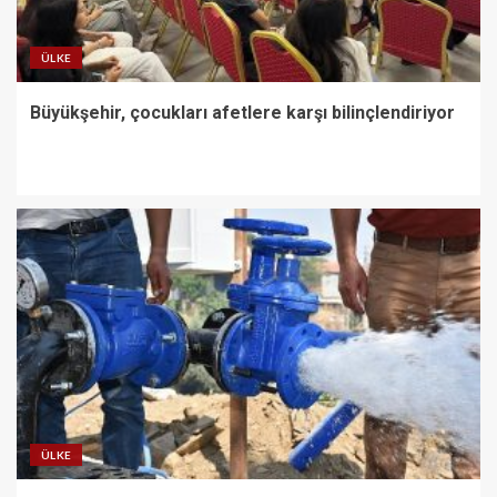
ÜLKE
Büyükşehir, çocukları afetlere karşı bilinçlendiriyor
ÜLKE