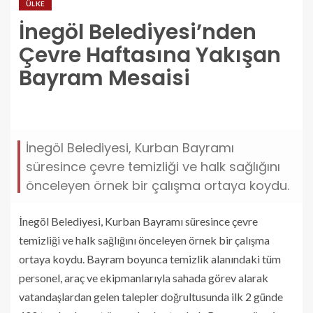
ÜLKE
İnegöl Belediyesi’nden
Çevre Haftasına Yakışan
Bayram Mesaisi
inegol-belediyesinden-cevre-haftasina-yakisan-
bayram-mesaisi.jpg
İnegöl Belediyesi, Kurban Bayramı
süresince çevre temizliği ve halk sağlığını
önceleyen örnek bir çalışma ortaya koydu.
İnegöl Belediyesi, Kurban Bayramı süresince çevre
temizliği ve halk sağlığını önceleyen örnek bir çalışma
ortaya koydu. Bayram boyunca temizlik alanındaki tüm
personel, araç ve ekipmanlarıyla sahada görev alarak
vatandaşlardan gelen talepler doğrultusunda ilk 2 günde