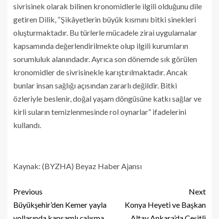
sivrisinek olarak bilinen kronomidlerle ilgili olduğunu dile
getiren Dilik, “Şikâyetlerin büyük kısmını bitki sinekleri
oluşturmaktadır. Bu türlerle mücadele zirai uygulamalar
kapsamında değerlendirilmekte olup ilgili kurumların
sorumluluk alanındadır. Ayrıca son dönemde sık görülen
kronomidler de sivrisinekle karıştırılmaktadır. Ancak
bunlar insan sağlığı açısından zararlı değildir. Bitki
özleriyle beslenir, doğal yaşam döngüsüne katkı sağlar ve
kirli suların temizlenmesinde rol oynarlar” ifadelerini
kullandı.
Kaynak: (BYZHA) Beyaz Haber Ajansı
Previous
Next
Büyükşehir’den Kemer yayla
Konya Heyeti ve Başkan
yollarında kapsamlı çalışma
Altay Ankara’da Çeşitli