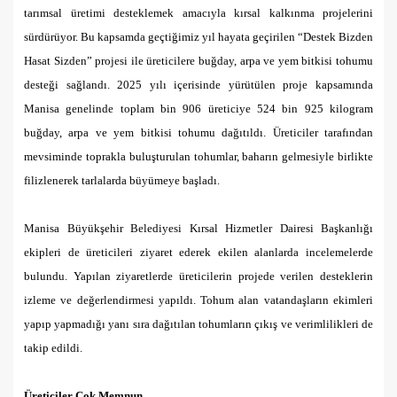
tarımsal üretimi desteklemek amacıyla kırsal kalkınma projelerini
sürdürüyor. Bu kapsamda geçtiğimiz yıl hayata geçirilen “Destek Bizden
Hasat Sizden” projesi ile üreticilere buğday, arpa ve yem bitkisi tohumu
desteği sağlandı. 2025 yılı içerisinde yürütülen proje kapsamında
Manisa genelinde toplam bin 906 üreticiye 524 bin 925 kilogram
buğday, arpa ve yem bitkisi tohumu dağıtıldı. Üreticiler tarafından
mevsiminde toprakla buluşturulan tohumlar, baharın gelmesiyle birlikte
filizlenerek tarlalarda büyümeye başladı.
Manisa Büyükşehir Belediyesi Kırsal Hizmetler Dairesi Başkanlığı
ekipleri de üreticileri ziyaret ederek ekilen alanlarda incelemelerde
bulundu. Yapılan ziyaretlerde üreticilerin projede verilen desteklerin
izleme ve değerlendirmesi yapıldı. Tohum alan vatandaşların ekimleri
yapıp yapmadığı yanı sıra dağıtılan tohumların çıkış ve verimlilikleri de
takip edildi.
Üreticiler Çok Memnun