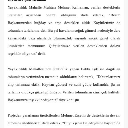
Yayakırıldık Mahalle Muhtarı Mehmet Kahraman, verilen desteklerin
üreticiler açısından önemli olduğunu ifade ederek, “Besim
Başkanımızdan buğday ve arpa destekleri aldık. Köylülerimiz de
tohumları tarlalarına ekti. Bu yıl havaların soğuk gitmesi nedeniyle dere
kenarındaki bazı alanlarda olumsuzluk yaşandı ancak genel olarak
ürünlerden memnunuz. Çiftçilerimize verilen desteklerden dolayı
teşekkür ediyoruz” dedi.
Yayakırıldık Mahallesi’nde üreticilik yapan Hakkı Işık ise dağıtılan
tohumların veriminden memnun olduklarını belirterek, “Tohumlarımızı
alıp tarlamıza ektik. Hayvan gübresi ve suni gübre kullandık. Şu an
tarlamız oldukça güzel görünüyor. Verilen tohumların cinsi çok kaliteli.
Başkanımıza teşekkür ediyoruz” diye konuştu.
Projeden yararlanan üreticilerden Mehmet Erçetin de desteklerin devam
etmesini istediklerini ifade ederek, “Büyükşehir Belediyesine başvuruda