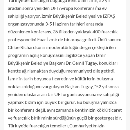
Türkiye’de fuarcılığın doğduğu kent olan İzmir, 52 yıl
aradan sonra yeniden UFI Avrupa Konferansı’na ev
sahipliği yapıyor. İzmir Büyükşehir Belediyesi ve İZFAŞ
organizasyonunda 3-5 Haziran tarihleri arasında
düzenlenen konferans, 36 ülkeden yaklaşık 400 fuarcılık
profesyonelini Fuar İzmir’de bir araya getirdi. Ünlü sunucu
Chloe Richardson’ın moderatörlüğünde gerçekleştirilen
programın açılış konuşmasını İngilizce yapan İzmir
Büyükşehir Belediye Başkanı Dr. Cemil Tugay, konukları
kentte ağırlamaktan duyduğu memnuniyeti dile getirdi.
İzmir’in tarih boyunca ticaretin ve kültürlerin buluşma
noktası olduğunu vurgulayan Başkan Tugay, “52 yıl sonra
yeniden uluslararası bir UFI organizasyonuna ev sahipliği
yapmak bizim için büyük bir gurur. Bu buluşma yalnızca
bir konferans değil, aynı zamanda kentimizin köklü ticaret
ve fuarcılık birikiminin sürdüğünün güçlü bir göstergesidir.
Türkiye’de fuarcılığın temelleri, Cumhuriyetimizin