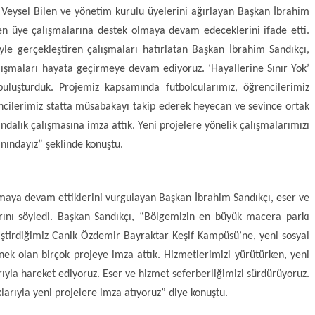
 Veysel Bilen ve yönetim kurulu üyelerini ağırlayan Başkan İbrahim
en üye çalışmalarına destek olmaya devam edeceklerini ifade etti.
yle gerçekleştiren çalışmaları hatırlatan Başkan İbrahim Sandıkçı,
ışmaları hayata geçirmeye devam ediyoruz. ‘Hayallerine Sınır Yok’
uluşturduk. Projemiz kapsamında futbolcularımız, öğrencilerimiz
encilerimiz statta müsabakayı takip ederek heyecan ve sevince ortak
ındalık çalışmasına imza attık. Yeni projelere yönelik çalışmalarımızı
ındayız” şeklinde konuştu.
nmaya devam ettiklerini vurgulayan Başkan İbrahim Sandıkçı, eser ve
larını söyledi. Başkan Sandıkçı, “Bölgemizin en büyük macera parkı
iştirdiğimiz Canik Özdemir Bayraktar Keşif Kampüsü’ne, yeni sosyal
nek olan birçok projeye imza attık. Hizmetlerimizi yürütürken, yeni
rıyla hareket ediyoruz. Eser ve hizmet seferberliğimizi sürdürüyoruz.
larıyla yeni projelere imza atıyoruz” diye konuştu.