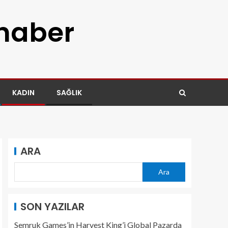
 haber
KADIN
SAĞLIK
ARA
Ara
SON YAZILAR
Semruk Games’in Harvest King’i Global Pazarda