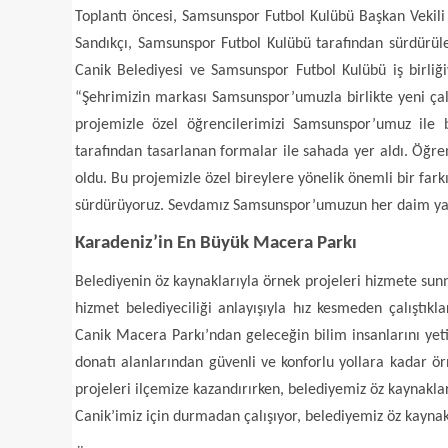
Toplantı öncesi, Samsunspor Futbol Kulübü Başkan Vekili
Sandıkçı, Samsunspor Futbol Kulübü tarafından sürdürül
Canik Belediyesi ve Samsunspor Futbol Kulübü iş birliği
“Şehrimizin markası Samsunspor’umuzla birlikte yeni çal
projemizle özel öğrencilerimizi Samsunspor’umuz ile b
tarafından tasarlanan formalar ile sahada yer aldı. Öğr
oldu. Bu projemizle özel bireylere yönelik önemli bir fark
sürdürüyoruz. Sevdamız Samsunspor’umuzun her daim yan
Karadeniz’in En Büyük Macera Parkı
Belediyenin öz kaynaklarıyla örnek projeleri hizmete su
hizmet belediyeciliği anlayışıyla hız kesmeden çalıştık
Canik Macera Parkı’ndan geleceğin bilim insanlarını yet
donatı alanlarından güvenli ve konforlu yollara kadar ör
projeleri ilçemize kazandırırken, belediyemiz öz kaynakla
Canik’imiz için durmadan çalışıyor, belediyemiz öz kaynak