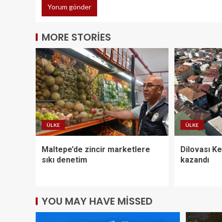
MORE STORIES
ÜLKE
ÜLKE
Maltepe’de zincir marketlere
Dilovası K
sıkı denetim
kazandı
YOU MAY HAVE MISSED