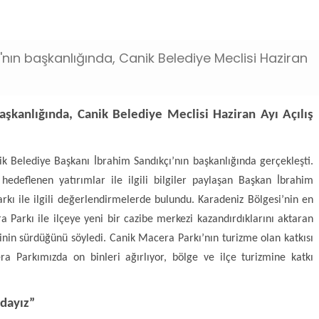
ni-projelere-imza-atiyoruz.jpg
nın başkanlığında, Canik Belediye Meclisi Haziran
aşkanlığında, Canik Belediye Meclisi Haziran Ayı Açılış
nik Belediye Başkanı İbrahim Sandıkçı’nın başkanlığında gerçekleşti.
edeflenen yatırımlar ile ilgili bilgiler paylaşan Başkan İbrahim
rkı ile ilgili değerlendirmelerde bulundu. Karadeniz Bölgesi’nin en
 Parkı ile ilçeye yeni bir cazibe merkezi kazandırdıklarını aktaran
inin sürdüğünü söyledi. Canik Macera Parkı’nın turizme olan katkısı
 Parkımızda on binleri ağırlıyor, bölge ve ilçe turizmine katkı
dayız”