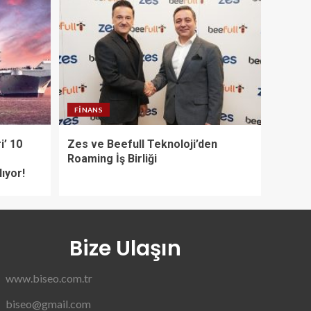
FINANS
i’ 10
Zes ve Beefull Teknoloji’den
e
Roaming İş Birliği
ıyor!
Bize Ulaşın
www.biseo.com.tr
biseo@gmail.com