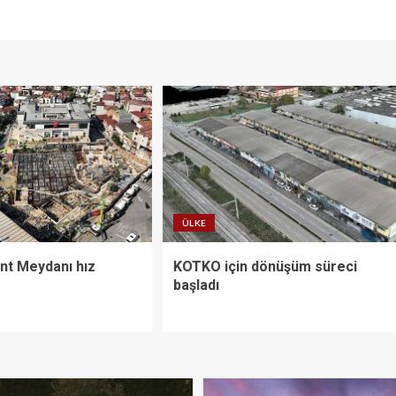
ÜLKE
ent Meydanı hız
KOTKO için dönüşüm süreci
başladı