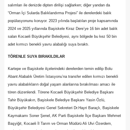
salımları ile denizde dipten dirilişi sağlarken; diğer yandan da
“Orman İçi Sularda Balıklandırma Projesi” ile derelerdeki balık
popülasyonunu koruyor. 2023 yılında başlatılan proje kapsamında
2024 ve 2025 yıllarında Başiskele Kiraz Dere’ye 16 bin adet balık
salan Kocaeli Büyükşehir Belediyesi, aynı bölgede bu kez 50 bin
adet kırmızı benekli yavru alabalığı suya bıraktı.
TÖRENLE SUYA BIRAKILDILAR
Kartepe ve Başiskele ilçelerindeki derelerden temin edilip Bolu
Abant Alabalık Üretim İstasyonu’na transfer edilen kırmızı benekli
yavru alabalıkların doğal yaşam alanlarına bırakılması amacı ile
tören düzenlendi. Törene Kocaeli Büyükşehir Belediye Başkanı
Tahir Büyükakın, Başiskele Belediye Başkanı Yasin Özlü,
Büyükşehir Belediyesi Genel Sekreteri Dr.Hayri Baraçlı, Başiskele
Kaymakamı Soner Şenel, AK Parti Başiskele İlçe Başkanı Mehmet
Başyiğit, Kocaeli İl Tarım ve Orman Müdürü Ali Ulvi Özerdem,