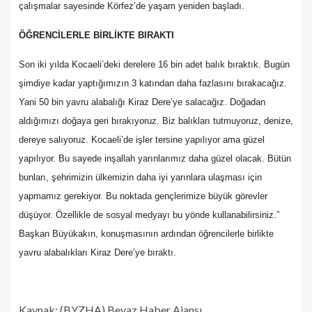
çalışmalar sayesinde Körfez’de yaşam yeniden başladı.
ÖĞRENCİLERLE BİRLİKTE BIRAKTI
Son iki yılda Kocaeli’deki derelere 16 bin adet balık bıraktık. Bugün
şimdiye kadar yaptığımızın 3 katından daha fazlasını bırakacağız.
Yani 50 bin yavru alabalığı Kiraz Dere’ye salacağız. Doğadan
aldığımızı doğaya geri bırakıyoruz. Biz balıkları tutmuyoruz, denize,
dereye salıyoruz. Kocaeli’de işler tersine yapılıyor ama güzel
yapılıyor. Bu sayede inşallah yarınlarımız daha güzel olacak. Bütün
bunları, şehrimizin ülkemizin daha iyi yarınlara ulaşması için
yapmamız gerekiyor. Bu noktada gençlerimize büyük görevler
düşüyor. Özellikle de sosyal medyayı bu yönde kullanabilirsiniz.”
Başkan Büyükakın, konuşmasının ardından öğrencilerle birlikte
yavru alabalıkları Kiraz Dere’ye bıraktı.
Kaynak: (BYZHA) Beyaz Haber Ajansı