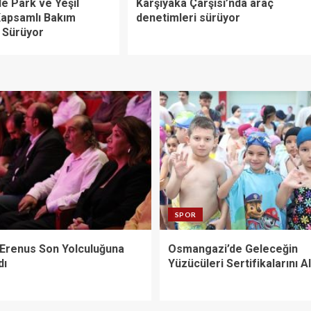
e Park ve Yeşil
Karşıyaka Çarşısı’nda araç
Kapsamlı Bakım
denetimleri sürüyor
ı Sürüyor
SPOR
 Erenus Son Yolculuğuna
Osmangazi’de Geleceğin
dı
Yüzücüleri Sertifikalarını Al