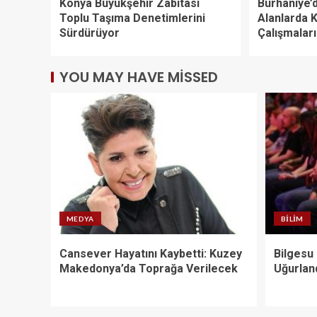
Konya Büyükşehir Zabıtası
Burhaniye’d
Toplu Taşıma Denetimlerini
Alanlarda 
Sürdürüyor
Çalışmalar
YOU MAY HAVE MISSED
MEDYA
BILIM
Cansever Hayatını Kaybetti: Kuzey
Bilgesu
Makedonya’da Toprağa Verilecek
Uğurlan