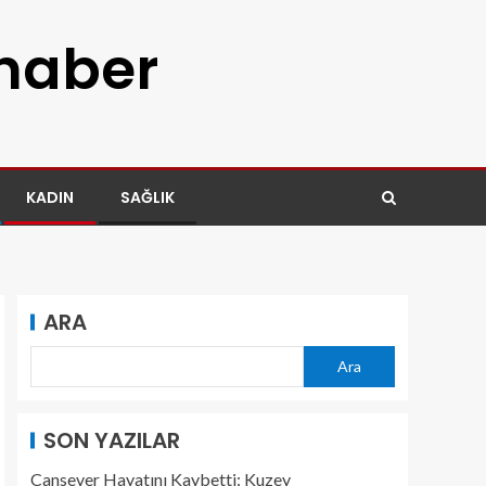
 haber
KADIN
SAĞLIK
ARA
Ara
SON YAZILAR
Cansever Hayatını Kaybetti: Kuzey