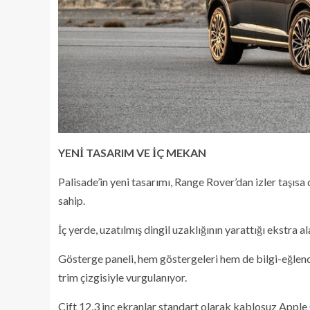
YENİ TASARIM VE İÇ MEKAN
Palisade’in yeni tasarımı, Range Rover’dan izler taşıs
sahip.
İç yerde, uzatılmış dingil uzaklığının yarattığı ekstra a
Gösterge paneli, hem göstergeleri hem de bilgi-eğlence
trim çizgisiyle vurgulanıyor.
Çift 12,3 inç ekranlar standart olarak kablosuz Apple