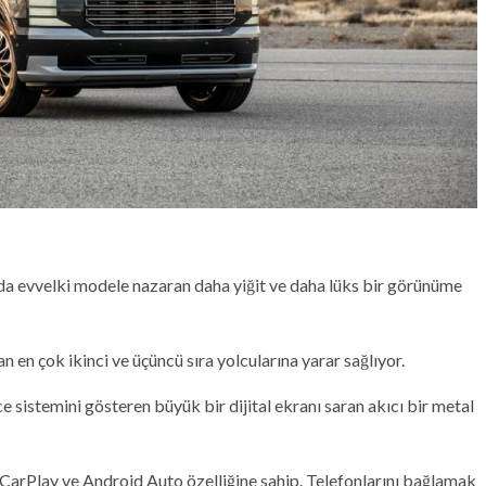
a da evvelki modele nazaran daha yiğit ve daha lüks bir görünüme
lan en çok ikinci ve üçüncü sıra yolcularına yarar sağlıyor.
 sistemini gösteren büyük bir dijital ekranı saran akıcı bir metal
 CarPlay ve Android Auto özelliğine sahip. Telefonlarını bağlamak