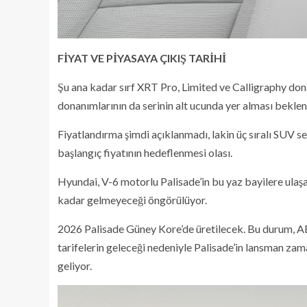
FİYAT VE PİYASAYA ÇIKIŞ TARİHİ
Şu ana kadar sırf XRT Pro, Limited ve Calligraphy don
donanımlarının da serinin alt ucunda yer alması beklen
Fiyatlandırma şimdi açıklanmadı, lakin üç sıralı SUV s
başlangıç fiyatının hedeflenmesi olası.
Hyundai, V-6 motorlu Palisade’in bu yaz bayilere ulaş
kadar gelmeyeceği öngörülüyor.
2026 Palisade Güney Kore’de üretilecek. Bu durum, AB
tarifelerin geleceği nedeniyle Palisade’in lansman za
geliyor.